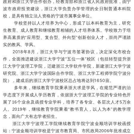
政府和浙江大学合作创办，经教育部和浙江省人民政府批准，由宁
波市政府投资建设，浙江大学负责办学管理的全日制普通本科院
校，是具有独立法人资格的宁波市属事业单位。
学校坚持以人才培养为中心，形成了以本科教育为主，研究
生教育、成人教育和继续教育相辅的人才培养体系。学校致力于培
养高素质的“应用型、复合型、外向型”创新创业人才，崇尚严谨踏
实的教风、学风。
2018年8月，浙江大学与宁波市签署协议，决定深化市校合
作，全面推进建设浙江大学宁波“五位一体”校区（包括转型提升浙
江大学宁波理工学院，迁建浙江大学软件学院，新建浙江大学宁波
研究院、浙江大学宁波国际合作学院、浙江大学工程师学院宁波分
院），建成后的浙江大学宁波校区总占地将达到1650亩。
多年来，继续教育学院秉承浙大求是学风，在规范严谨的治
学态度下开展成人学历教育，依据浙大宁波理工学院的专业特色开
展了16个业余及函授专业学科，培养了各专业、各层次人才5万余
人。2019年，继续教育学院秉着“教书育人，以人为本”的教学理
念，面向广大有志学者招生。
浙江大学宁波理工学院继续教育学院宁波金顺培训学校函授
站：宁波金顺培训学校是宁波市教育局、市民政局2006年批准成立